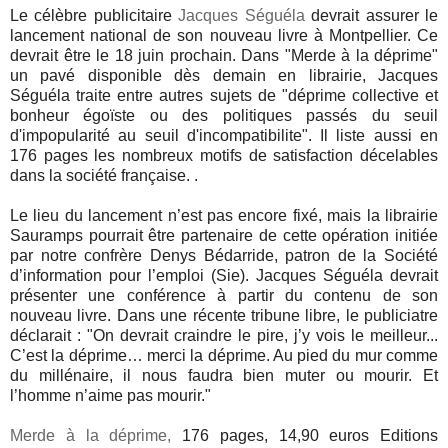
Le célèbre publicitaire
Jacques Séguéla
devrait assurer le
lancement national de son nouveau livre à Montpellier. Ce
devrait être le 18 juin prochain. Dans "Merde à la déprime"
un pavé disponible dès demain en librairie, Jacques
Séguéla traite entre autres sujets de "déprime collective et
bonheur égoïste ou des politiques passés du seuil
d'impopularité au seuil d'incompatibilite". Il liste aussi en
176 pages les nombreux motifs de satisfaction décelables
dans la société française. .
Le lieu du lancement n’est pas encore fixé, mais la librairie
Sauramps pourrait être partenaire de cette opération initiée
par notre confrère Denys Bédarride, patron de la Société
d’information pour l’emploi (Sie). Jacques Séguéla devrait
présenter une conférence à partir du contenu de son
nouveau livre. Dans une récente tribune libre, le publiciatre
déclarait : "On devrait craindre le pire, j’y vois le meilleur...
C’est la déprime… merci la déprime. Au pied du mur comme
du millénaire, il nous faudra bien muter ou mourir. Et
l’homme n’aime pas mourir."
Merde à la déprime,
176 pages, 14,90 euros Editions