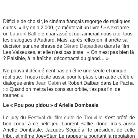
Difficile de choisir, le cinéma français regorge de répliques
cultes. « Il y en a 2 000, ça mériterait un livre ! » s'exclame
un
Laurent Baffie
embarrassé et qui aimerait nous citer tous
les dialogues d'Audiard. Mais, après réflexion, il arrête sa
décision sur une phrase de
Gérard Depardieu
dans le film
Les Valseuses, et elle n'est pas triste : « On n'est pas bien là
? Paisible, à la fraîche, décontracté du gland… »
Ne pouvant décidément pas en élire une seule et unique
réplique, il nous récite aussi, pour le plaisir, un autre célèbre
dialogue entre
Jean Gabin
et Robert Dalban dans Le Pacha
: « Quand on mettra les cons sur orbite, t'as pas fini de
tourner. »
Le « Pou pou pidou » d'Arielle Dombasle
Le jury du
Festival du film culte de Trouville
s'est prêté de
bon coeur à ce petit jeu. Laurent Baffie, donc, mais aussi
Arielle Dombasle, Jacques Séguéla, le président de cette
tribu, et même JoeyStarr. Le rappeur a pourtant la réputation