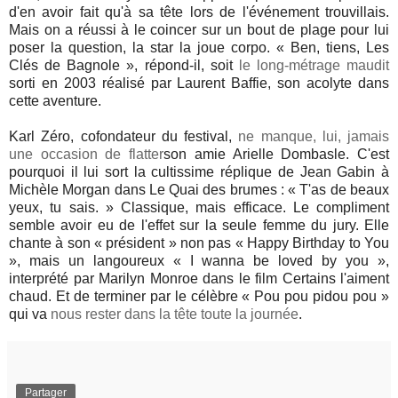
d'en avoir fait qu'à sa tête lors de l'événement trouvillais.
Mais on a réussi à le coincer sur un bout de plage pour lui
poser la question, la star la joue corpo. « Ben, tiens, Les
Clés de Bagnole », répond-il, soit
le long-métrage maudit
sorti en 2003 réalisé par Laurent Baffie, son acolyte dans
cette aventure.
Karl Zéro, cofondateur du festival,
ne manque, lui, jamais
une occasion de flatter
son amie Arielle Dombasle. C'est
pourquoi il lui sort la cultissime réplique de Jean Gabin à
Michèle Morgan dans Le Quai des brumes : « T'as de beaux
yeux, tu sais. » Classique, mais efficace. Le compliment
semble avoir eu de l'effet sur la seule femme du jury. Elle
chante à son « président » non pas « Happy Birthday to You
», mais un langoureux « I wanna be loved by you »,
interprété par Marilyn Monroe dans le film Certains l'aiment
chaud. Et de terminer par le célèbre « Pou pou pidou pou »
qui va
nous rester dans la tête toute la journée
.
Partager