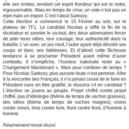
elle ses limites, rendant cet esprit frondeur qui est le notre,
ingouvernable. Mais en temps de crise, un vote n’est pas un
rejet mais un espoir. C’est l’atout Sarkozy.
Cette élection a commencé le 15 Février au soir, sur le
plateau de TF1. Le candidat Nicolas a sifflé la fin de la
récréation et sonnée le va-tout, des deux adversaires forcer
de jeter leurs idées, leur courage, leur authenticité dans la
bataille. L’un avec un jeu neuf, l’autre ayant déjà dévoilé ses
coups et donc ses faiblesses. Et d’abord cette fâcheuse
tendance à se proclamer Président avant même d’avoir
combattu. Il n’empêche, l’humeur nationale reste au «
Changement Maintenant ». Mais pour combien de temps ?
Pour Nicolas Sarkozy, plus aucune faute n’est permise. Aller
à la rencontre des Français, il n’a jamais cessé de le faire en
Président sans en être gratifié, le réussira t-il en candidat ?
L’élection se jouera au peuple. Projet chiffré contre projet
chiffré, pas d’idéologie (thème de temps de vaches grasses),
des idées (thème de temps de vaches maigres), vision
contre vision, livre contre livre, front contre front, d’homme à
homme.
Réarmement moral réussi