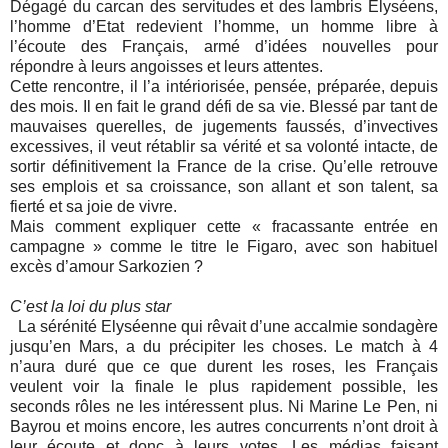
Dégagé du carcan des servitudes et des lambris Elyséens,
l’homme d’Etat redevient l’homme, un homme libre à
l’écoute des Français, armé d’idées nouvelles pour
répondre à leurs angoisses et leurs attentes.
Cette rencontre, il l’a intériorisée, pensée, préparée, depuis
des mois. Il en fait le grand défi de sa vie. Blessé par tant de
mauvaises querelles, de jugements faussés, d’invectives
excessives, il veut rétablir sa vérité et sa volonté intacte, de
sortir définitivement la France de la crise. Qu’elle retrouve
ses emplois et sa croissance, son allant et son talent, sa
fierté et sa joie de vivre.
Mais comment expliquer cette « fracassante entrée en
campagne » comme le titre le Figaro, avec son habituel
excès d’amour Sarkozien ?
C’est la loi du plus star
La sérénité Elyséenne qui rêvait d’une accalmie sondagère
jusqu’en Mars, a du précipiter les choses. Le match à 4
n’aura duré que ce que durent les roses, les Français
veulent voir la finale le plus rapidement possible, les
seconds rôles ne les intéressent plus. Ni Marine Le Pen, ni
Bayrou et moins encore, les autres concurrents n’ont droit à
leur écoute et donc à leurs votes. Les médias faisant