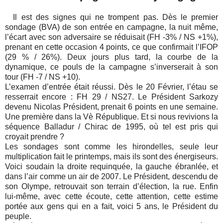
Il est des signes qui ne trompent pas. Dès le premier
sondage (BVA) de son entrée en campagne, la nuit même,
l’écart avec son adversaire se réduisait (FH -3% / NS +1%),
prenant en cette occasion 4 points, ce que confirmait l’IFOP
(29 % / 26%). Deux jours plus tard, la courbe de la
dynamique, ce pouls de la campagne s’inverserait à son
tour (FH -7 / NS +10).
L’examen d’entrée était réussi. Dès le 20 Février, l’étau se
resserrait encore : FH 29 / NS27. Le Président Sarkozy
devenu Nicolas Président, prenait 6 points en une semaine.
Une première dans la Vè République. Et si nous revivions la
séquence Balladur / Chirac de 1995, où tel est pris qui
croyait prendre ?
Les sondages sont comme les hirondelles, seule leur
multiplication fait le printemps, mais ils sont des énergiseurs.
Voici soudain la droite requinquée, la gauche ébranlée, et
dans l’air comme un air de 2007. Le Président, descendu de
son Olympe, retrouvait son terrain d’élection, la rue. Enfin
lui-même, avec cette écoute, cette attention, cette estime
portée aux gens qui en a fait, voici 5 ans, le Président du
peuple.