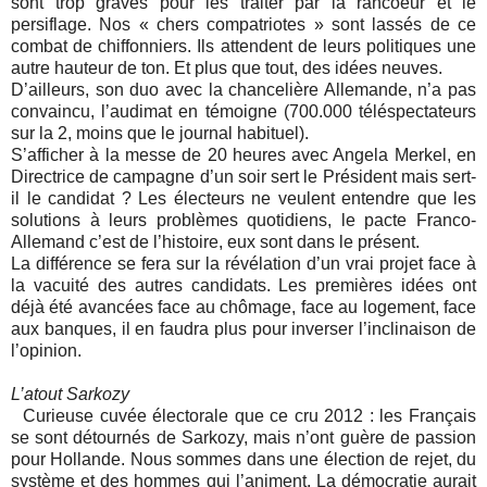
sont trop graves pour les traiter par la rancoeur et le
persiflage. Nos « chers compatriotes » sont lassés de ce
combat de chiffonniers. Ils attendent de leurs politiques une
autre hauteur de ton. Et plus que tout, des idées neuves.
D’ailleurs, son duo avec la chancelière Allemande, n’a pas
convaincu, l’audimat en témoigne (700.000 téléspectateurs
sur la 2, moins que le journal habituel).
S’afficher à la messe de 20 heures avec Angela Merkel, en
Directrice de campagne d’un soir sert le Président mais sert-
il le candidat ? Les électeurs ne veulent entendre que les
solutions à leurs problèmes quotidiens, le pacte Franco-
Allemand c’est de l’histoire, eux sont dans le présent.
La différence se fera sur la révélation d’un vrai projet face à
la vacuité des autres candidats. Les premières idées ont
déjà été avancées face au chômage, face au logement, face
aux banques, il en faudra plus pour inverser l’inclinaison de
l’opinion.
L’atout Sarkozy
Curieuse cuvée électorale que ce cru 2012 : les Français
se sont détournés de Sarkozy, mais n’ont guère de passion
pour Hollande. Nous sommes dans une élection de rejet, du
système et des hommes qui l’animent. La démocratie aurait