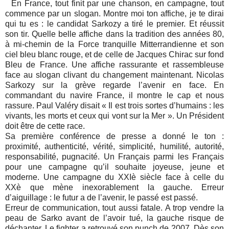
En France, tout finit par une chanson, en campagne, tout
commence par un slogan. Montre moi ton affiche, je te dirai
qui tu es : le candidat Sarkozy a tiré le premier. Et réussit
son tir. Quelle belle affiche dans la tradition des années 80,
à mi-chemin de la Force tranquille Mitterrandienne et son
ciel bleu blanc rouge, et de celle de Jacques Chirac sur fond
Bleu de France. Une affiche rassurante et rassembleuse
face au slogan clivant du changement maintenant. Nicolas
Sarkozy sur la grève regarde l’avenir en face. En
commandant du navire France, il montre le cap et nous
rassure. Paul Valéry disait « Il est trois sortes d’humains : les
vivants, les morts et ceux qui vont sur la Mer ». Un Président
doit être de cette race.
Sa première conférence de presse a donné le ton :
proximité, authenticité, vérité, simplicité, humilité, autorité,
responsabilité, pugnacité. Un Français parmi les Français
pour une campagne qu’il souhaite joyeuse, jeune et
moderne. Une campagne du XXIè siècle face à celle du
XXè que mène inexorablement la gauche. Erreur
d’aiguillage : le futur a de l’avenir, le passé est passé.
Erreur de communication, tout aussi fatale. A trop vendre la
peau de Sarko avant de l’avoir tué, la gauche risque de
déchanter. Le fighter a retrouvé son punch de 2007. Dès son