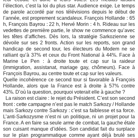
l’élection, c’est la loi du plus star. Audience exige. Le temps
de parole accordé par nos télévisions depuis le début de
l’année, est proprement scandaleux. François Hollande : 65
h, François Bayrou : 22 h, Hervé Morin : 4 h. Rideau sur les
vedettes de première partie, le show ne commence qu’avec
les têtes d’affiches. Dès lors, la stratégie Sarkozienne se
dévoile sur ses 2 fronts. Action sur les reports, son grand
handicap de second tour, les électeurs du Modem ne se
ralliant qu’à 37% et ceux du Front National à 44%. Face à
Marine Le Pen : à droite toute et cap sur la raideur
(immigration, assistanat, mariage gay, chômeurs). Face à
François Bayrou, au centre toute et cap sur les valeurs.
Quelle incohérence ce second tour si favorable à François
Hollande, alors que la France est à droite à 57% contre
43%. D’où la question, pourquoi voterait elle à gauche ?
La raison est claire : le rejet du Président. C’est son second
front : cette campagne n’est pas le match Sarkozy / Hollande
mais Sarkozy contre Sarkozy : c’est sa faiblesse et sa force.
L’anti-Sarkozysme n’est ni un politique, ni un projet pour la
France. A en faire sa seule arme de combat, la gauche étale
son cuisant manque d’idées. Son candidat fait du surplace
sur le plan programmatique comme ayant déjà brulé ses