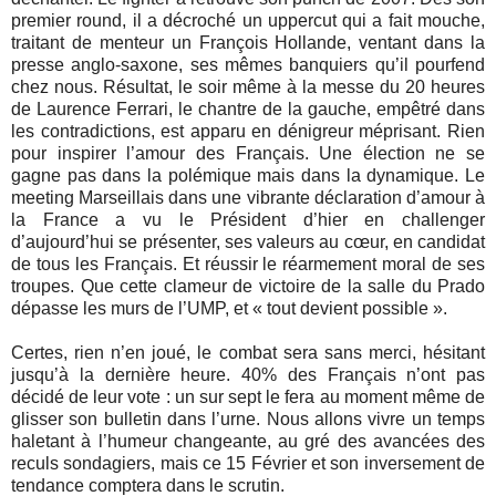
premier round, il a décroché un uppercut qui a fait mouche,
traitant de menteur un François Hollande, ventant dans la
presse anglo-saxone, ses mêmes banquiers qu’il pourfend
chez nous. Résultat, le soir même à la messe du 20 heures
de Laurence Ferrari, le chantre de la gauche, empêtré dans
les contradictions, est apparu en dénigreur méprisant. Rien
pour inspirer l’amour des Français. Une élection ne se
gagne pas dans la polémique mais dans la dynamique. Le
meeting Marseillais dans une vibrante déclaration d’amour à
la France a vu le Président d’hier en challenger
d’aujourd’hui se présenter, ses valeurs au cœur, en candidat
de tous les Français. Et réussir le réarmement moral de ses
troupes. Que cette clameur de victoire de la salle du Prado
dépasse les murs de l’UMP, et « tout devient possible ».
Certes, rien n’en joué, le combat sera sans merci, hésitant
jusqu’à la dernière heure. 40% des Français n’ont pas
décidé de leur vote : un sur sept le fera au moment même de
glisser son bulletin dans l’urne. Nous allons vivre un temps
haletant à l’humeur changeante, au gré des avancées des
reculs sondagiers, mais ce 15 Février et son inversement de
tendance comptera dans le scrutin.